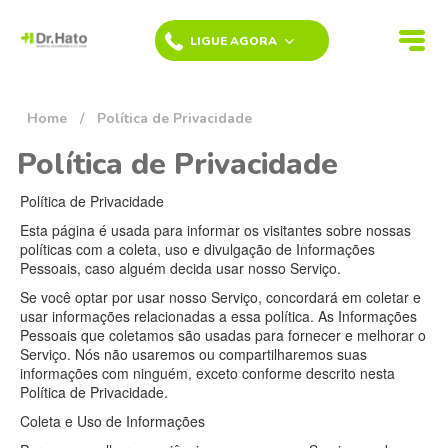
LIGUE AGORA
BAETA NEVES
HOVET 24h -
Home
/
Política de Privacidade
SÃO
BERNARDO DO
Política de Privacidade
CAMPO
(11) 4336-7185
Política de Privacidade
CAMPESTRE
Esta página é usada para informar os visitantes sobre nossas
HOVET 24h -
políticas com a coleta, uso e divulgação de Informações
Pessoais, caso alguém decida usar nosso Serviço.
SANTO ANDRÉ
(11) 4428-1222
Se você optar por usar nosso Serviço, concordará em coletar e
usar informações relacionadas a essa política. As Informações
VILA ALTO DE
Pessoais que coletamos são usadas para fornecer e melhorar o
SANTO ANDRÉ
Serviço. Nós não usaremos ou compartilharemos suas
- SANTO
informações com ninguém, exceto conforme descrito nesta
ANDRÉ
Política de Privacidade.
(11) 4200-1160
Coleta e Uso de Informações
JARDIM