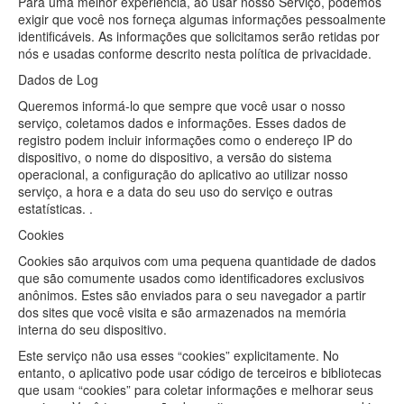
Para uma melhor experiência, ao usar nosso Serviço, podemos
PAULISTA -
exigir que você nos forneça algumas informações pessoalmente
identificáveis. As informações que solicitamos serão retidas por
SÃO PAULO
nós e usadas conforme descrito nesta política de privacidade.
(Pet Shop)
(11) 2501-7001
Dados de Log
Queremos informá-lo que sempre que você usar o nosso
serviço, coletamos dados e informações. Esses dados de
registro podem incluir informações como o endereço IP do
dispositivo, o nome do dispositivo, a versão do sistema
operacional, a configuração do aplicativo ao utilizar nosso
serviço, a hora e a data do seu uso do serviço e outras
estatísticas. .
Cookies
Cookies são arquivos com uma pequena quantidade de dados
que são comumente usados como identificadores exclusivos
anônimos. Estes são enviados para o seu navegador a partir
dos sites que você visita e são armazenados na memória
interna do seu dispositivo.
Este serviço não usa esses “cookies” explicitamente. No
entanto, o aplicativo pode usar código de terceiros e bibliotecas
que usam “cookies” para coletar informações e melhorar seus