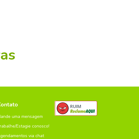
as
Contato
RUIM
ande uma mensagem
rabalhe/Estagie conosco!
gendamentos via chat