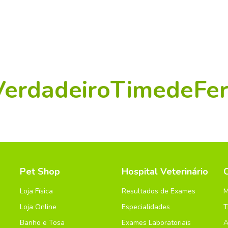
VerdadeiroTimedeFer
Pet Shop
Hospital Veterinário
Loja Física
Resultados de Exames
M
Loja Online
Especialidades
T
Banho e Tosa
Exames Laboratoriais
A