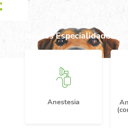
SÃ
Sh
(1
Nossas Especialidades
Anestesia
An
(co