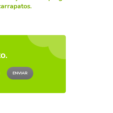
carrapatos.
o.