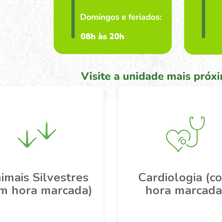
O PAULO (Pet
op)
1) 2501-7001
imais Silvestres
Cardiologia (c
m hora marcada)
hora marcada