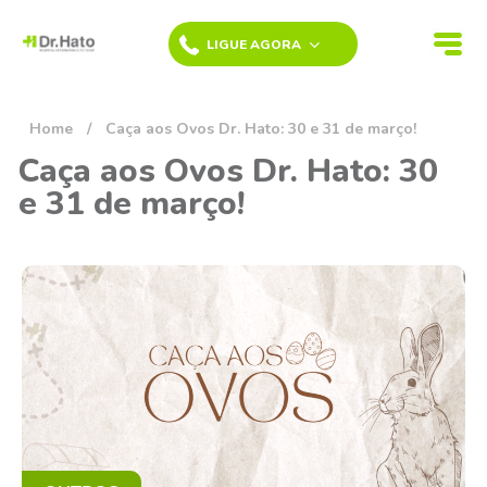
LIGUE AGORA
BAETA NEVES
HOVET 24h -
Home
/
Caça aos Ovos Dr. Hato: 30 e 31 de março!
SÃO
BERNARDO DO
Caça aos Ovos Dr. Hato: 30
CAMPO
e 31 de março!
(11) 4336-7185
CAMPESTRE
HOVET 24h -
SANTO ANDRÉ
(11) 4428-1222
VILA ALTO DE
SANTO ANDRÉ
- SANTO
ANDRÉ
(11) 4200-1160
JARDIM