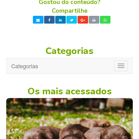
Gostou do conteúdo?
Compartilhe
Categorias
Categorias
Toggle
navigatio
Os mais acessados