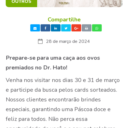
OUTROS
PAULISTA -
SÃO PAULO
(Pet Shop)
Compartilhe
(11) 2501-7001
28 de março de 2024
Prepare-se para uma caça aos
ovos
premiados no Dr. Hato!
Venha nos visitar nos dias 30 e 31 de março
e participe da busca pelos cards sorteados.
Nossos clientes encontrarão brindes
especiais, garantindo uma Páscoa doce e
feliz para todos.
Não perca essa